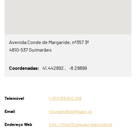
Avenida Conde de Margaride, nº357 3º
4810-537 Guimarães
Coordenadas
41.442892
-8.29899
Telemóvel
(+351) 918 840 269
Email
houseandbed@sapo.pt
Endereço Web
http://theofficeguest.webnode.pt