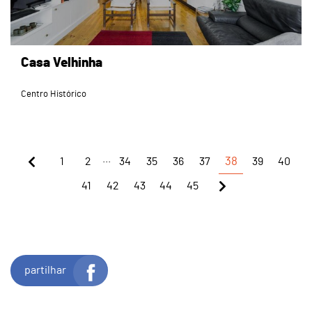
Casa Velhinha
Centro Histórico
...
1
2
34
35
36
37
38
39
40
41
42
43
44
45
partilhar