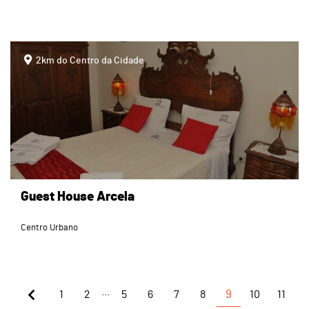
page
2km do Centro da Cidade
Guest House Arcela
Centro Urbano
...
1
2
5
6
7
8
9
10
11