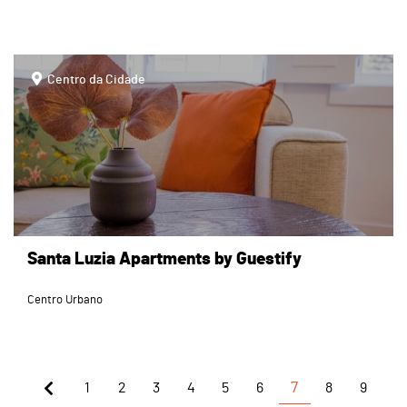
page
Centro da Cidade
Santa Luzia Apartments by Guestify
Centro Urbano
1
2
3
4
5
6
7
8
9