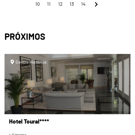
10
11
12
13
14
PRÓXIMOS
page
Centro Histórico
Hotel Toural****