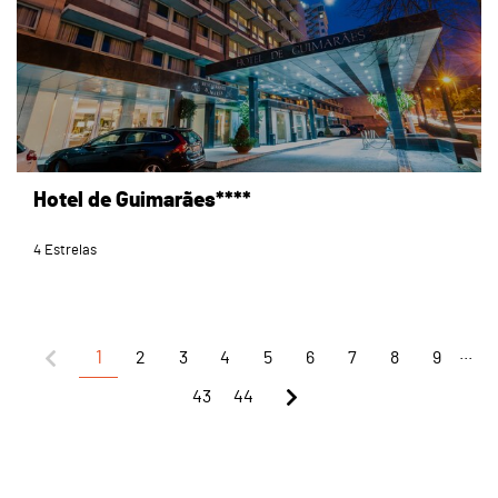
Hotel de Guimarães****
4 Estrelas
...
1
2
3
4
5
6
7
8
9
43
44