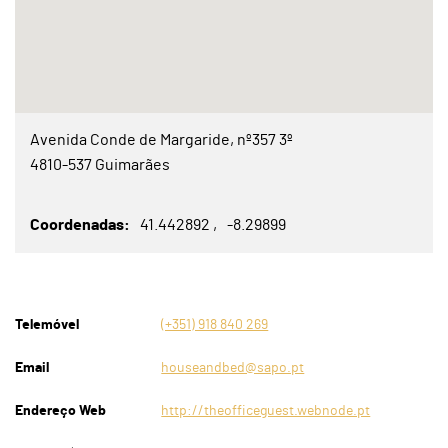
Avenida Conde de Margaride, nº357 3º
4810-537 Guimarães
Coordenadas
41.442892
-8.29899
Telemóvel
(+351) 918 840 269
Email
houseandbed@sapo.pt
Endereço Web
http://theofficeguest.webnode.pt