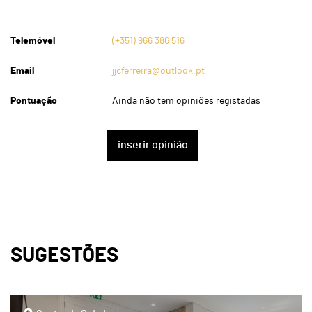
Telemóvel
(+351) 966 386 516
Email
jjcferreira@outlook.pt
Pontuação
Ainda não tem opiniões registadas
inserir opinião
SUGESTÕES
page