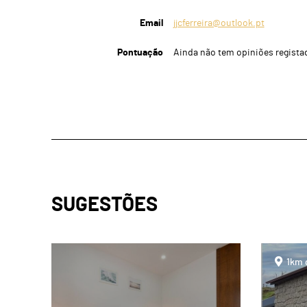
Email
jjcferreira@outlook.pt
Pontuação
Ainda não tem opiniões regista
SUGESTÕES
page
page
1km 