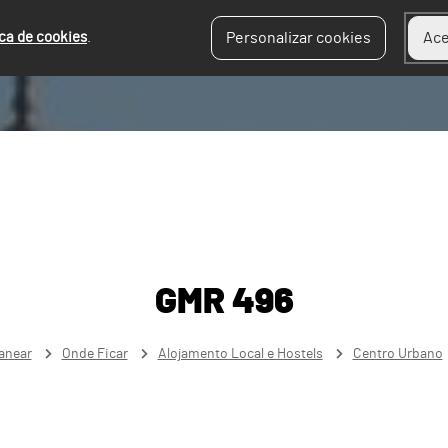
ica de cookies
.
Personalizar cookies
Ace
GMR 496
anear
Onde Ficar
Alojamento Local e Hostels
Centro Urbano