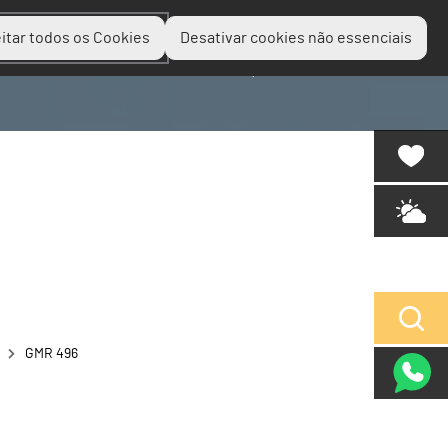
itar todos os Cookies
Desativar cookies não essenciais
Planear
Descobrir
Experienciar
GMR 496