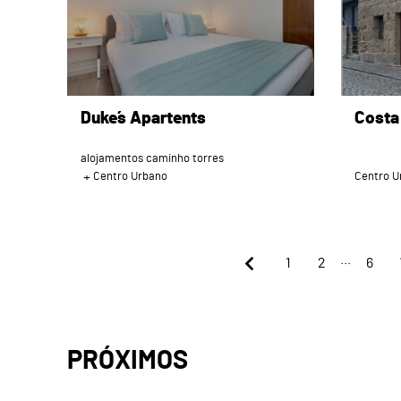
Duke´s Apartents
Costa
alojamentos caminho torres
Centro Urbano
Centro U
...
1
2
6
PRÓXIMOS