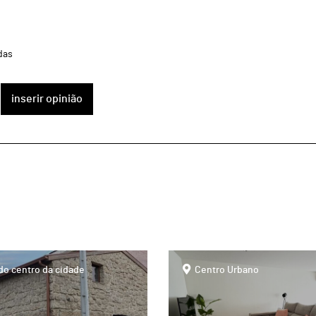
das
inserir opinião
page
do centro da cidade
Centro Urbano