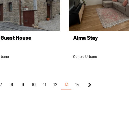
 Guest House
Alma Stay
rbano
Centro Urbano
7
8
9
10
11
12
13
14