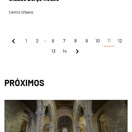
Centro Urbano
...
1
2
6
7
8
9
10
11
12
13
14
PRÓXIMOS
page