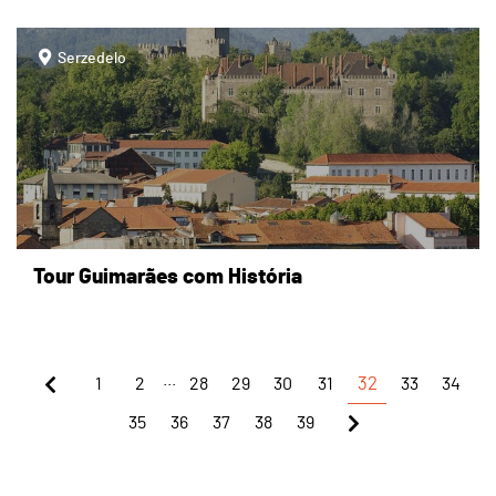
page
Serzedelo
Tour Guimarães com História
...
1
2
28
29
30
31
32
33
34
35
36
37
38
39