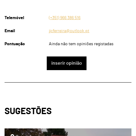
Telemóvel
(+351) 966 386 516
Email
jjcferreira@outlook.pt
Pontuação
Ainda não tem opiniões registadas
inserir opinião
SUGESTÕES
page