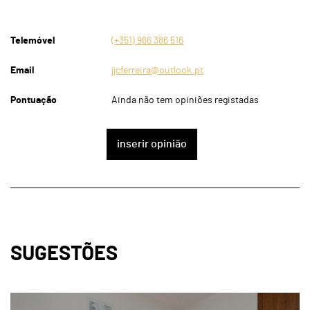
Telemóvel
(+351) 966 386 516
Email
jjcferreira@outlook.pt
Pontuação
Ainda não tem opiniões registadas
inserir opinião
SUGESTÕES
page