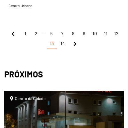
Centro Urbano
...
1
2
6
7
8
9
10
11
12
13
14
PRÓXIMOS
page
Centro da Cidade