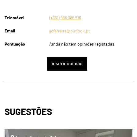
Telemóvel
(+351) 966 386 516
Email
jjcferreira@outlook.pt
Pontuação
Ainda não tem opiniões registadas
inserir opinião
SUGESTÕES
page