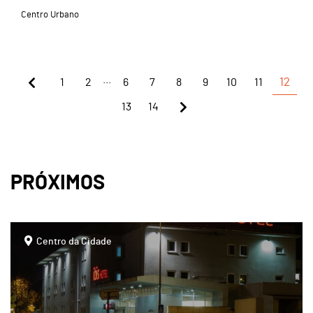
Centro Urbano
...
1
2
6
7
8
9
10
11
12
13
14
PRÓXIMOS
page
Centro da Cidade