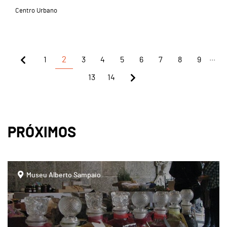
Centro Urbano
...
1
2
3
4
5
6
7
8
9
13
14
PRÓXIMOS
page
Museu Alberto Sampaio