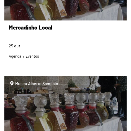
Mercadinho Local
25
out
Agenda
Eventos
page
Museu Alberto Sampaio