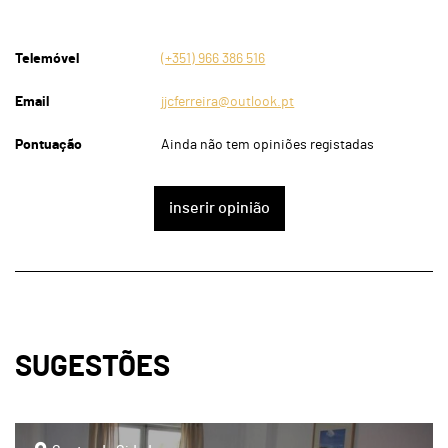
Telemóvel
(+351) 966 386 516
Email
jjcferreira@outlook.pt
Pontuação
Ainda não tem opiniões registadas
inserir opinião
SUGESTÕES
page