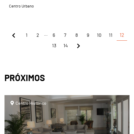
Centro Urbano
...
1
2
6
7
8
9
10
11
12
13
14
PRÓXIMOS
page
Centro Histórico