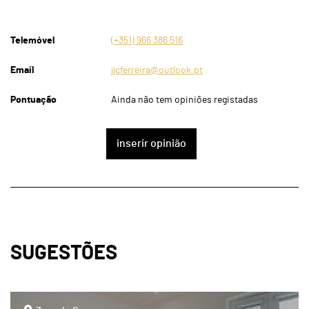
Telemóvel
(+351) 966 386 516
Email
jjcferreira@outlook.pt
Pontuação
Ainda não tem opiniões registadas
inserir opinião
SUGESTÕES
page