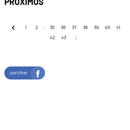
PRÓXIMOS
...
1
2
35
36
37
38
39
40
41
42
43
partilhar