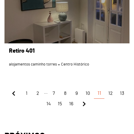
Retiro 401
alojamentos caminho torres
Centro Histórico
...
1
2
7
8
9
10
11
12
13
14
15
16