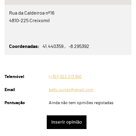
Rua da Caldeiroa nº16
4810-225 Creixomil
Coordenadas
41.440359
-8.295392
Telemóvel
(+351) 922 213 950
Email
bellu.suites@gmail.com
Pontuação
Ainda não tem opiniões registadas
inserir opinião