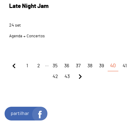
Late Night Jam
24
set
Agenda
Concertos
...
1
2
35
36
37
38
39
40
41
42
43
partilhar