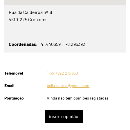
Rua da Caldeiroa nº16
4810-225 Creixomil
Coordenadas
41.440359
-8.295392
Telemóvel
(+351) 922 213 950
Email
bellu.suites@gmail.com
Pontuação
Ainda não tem opiniões registadas
inserir opinião