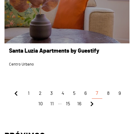
Santa Luzia Apartments by Guestify
Centro Urbano
1
2
3
4
5
6
7
8
9
...
10
11
15
16