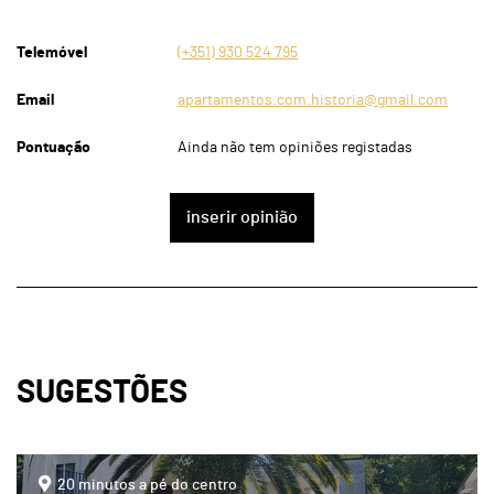
Telemóvel
(+351) 930 524 795
Email
apartamentos.com.historia@gmail.com
Pontuação
Ainda não tem opiniões registadas
inserir opinião
SUGESTÕES
page
20 minutos a pé do centro