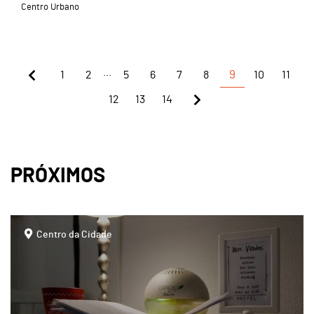
Centro Urbano
...
1
2
5
6
7
8
9
10
11
12
13
14
PRÓXIMOS
page
Centro da Cidade