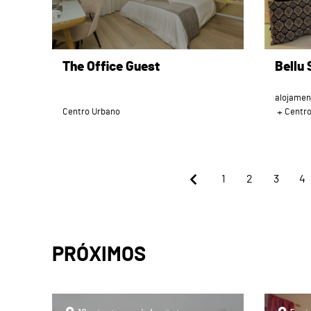
The Office Guest
Bellu 
alojamen
Centro Urbano
Centr
1
2
3
4
PRÓXIMOS
page
page