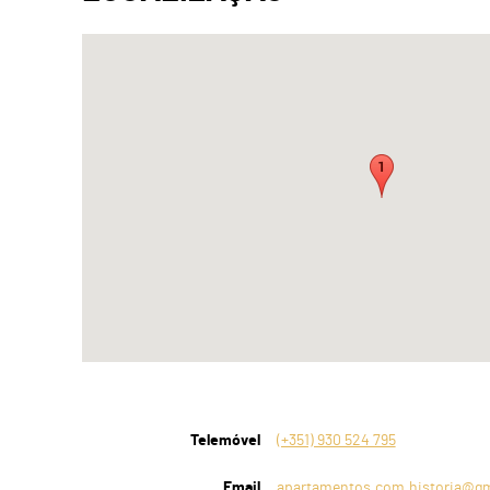
Telemóvel
(+351) 930 524 795
Email
apartamentos.com.historia@g