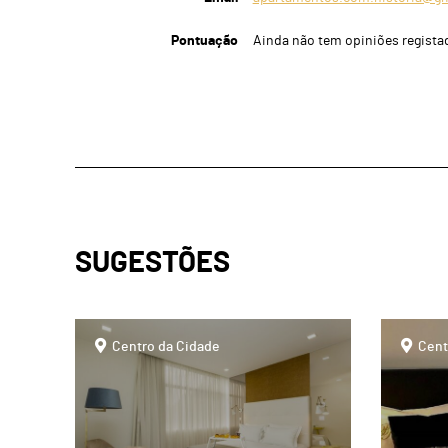
Pontuação
Ainda não tem opiniões regista
SUGESTÕES
page
page
Centro da Cidade
Cent