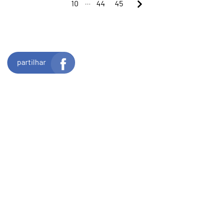
...
10
44
45
partilhar