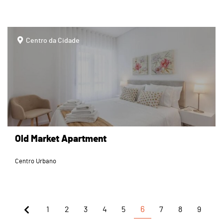
page
Centro da Cidade
Old Market Apartment
Centro Urbano
1
2
3
4
5
6
7
8
9