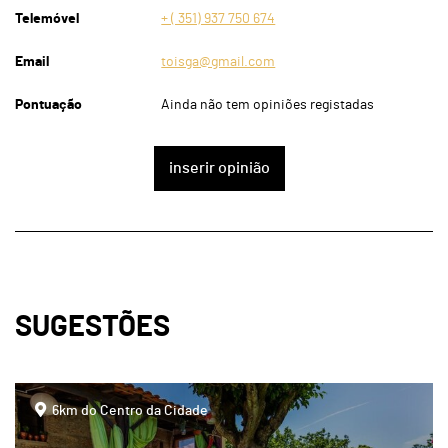
Telemóvel
+ ( 351) 937 750 674
Email
toisga@gmail.com
Pontuação
Ainda não tem opiniões registadas
inserir opinião
SUGESTÕES
page
6km do Centro da Cidade