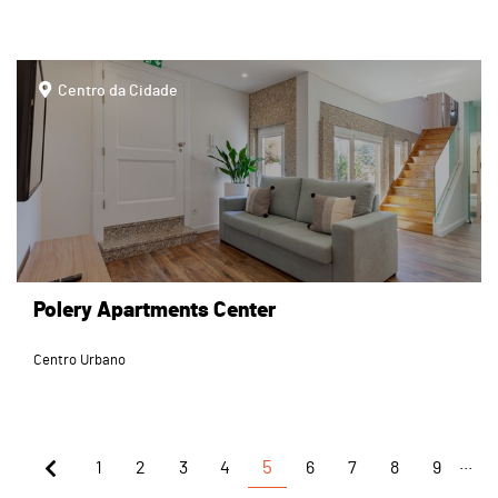
page
Centro da Cidade
Polery Apartments Center
Centro Urbano
...
1
2
3
4
5
6
7
8
9