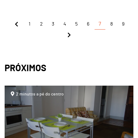
1
2
3
4
5
6
7
8
9
PRÓXIMOS
page
2 minutos a pé do centro