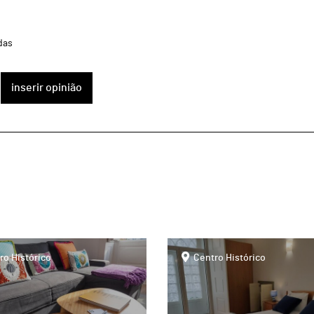
das
inserir opinião
page
ro Histórico
Centro Histórico