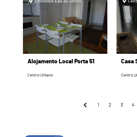
2 minutos a pé do centro
Cent
Alojamento Local Porta 51
Casa 
Centro Urbano
Centro U
1
2
3
4