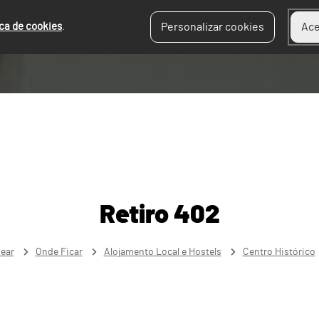
ica de cookies
.
Personalizar cookies
Ace
Retiro 402
near
Onde Ficar
Alojamento Local e Hostels
Centro Histórico