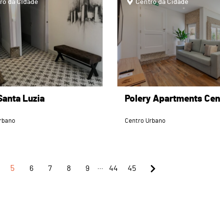
ro da Cidade
Centro da Cidade
Santa Luzia
Polery Apartments Cen
rbano
Centro Urbano
...
5
6
7
8
9
44
45