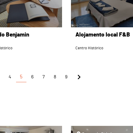
do Benjamin
Alojamento local F&B
istórico
Centro Histórico
4
5
6
7
8
9
page