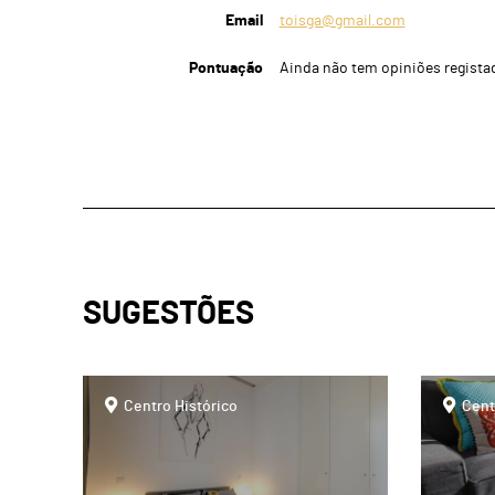
Email
toisga@gmail.com
Pontuação
Ainda não tem opiniões regista
SUGESTÕES
page
page
Centro Histórico
Cent