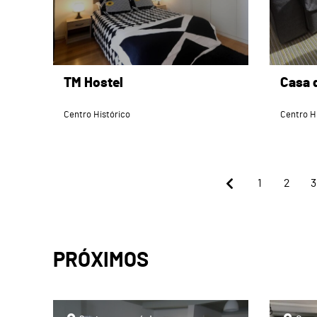
TM Hostel
Casa 
Centro Histórico
Centro H
1
2
3
PRÓXIMOS
page
page