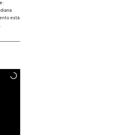
e:
idiana
mento está
.