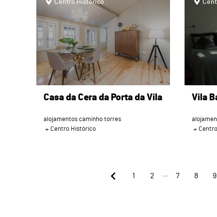
Centro Histórico
Cent
Casa da Cera da Porta da Vila
Vila 
alojamentos caminho torres
alojamen
Centro Histórico
Centro
...
1
2
7
8
9