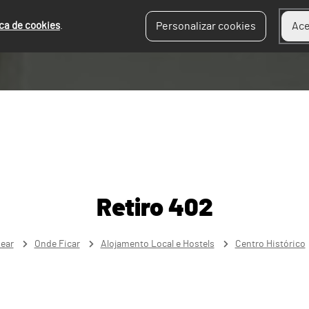
ica de cookies
.
Personalizar cookies
Ace
Retiro 402
near
Onde Ficar
Alojamento Local e Hostels
Centro Histórico