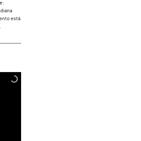
e:
idiana
mento está
.