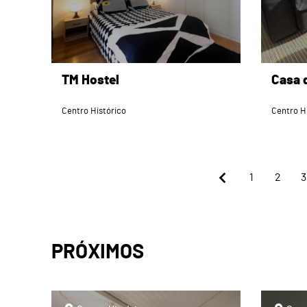
TM Hostel
Casa 
Centro Histórico
Centro H
1
2
3
PRÓXIMOS
page
page