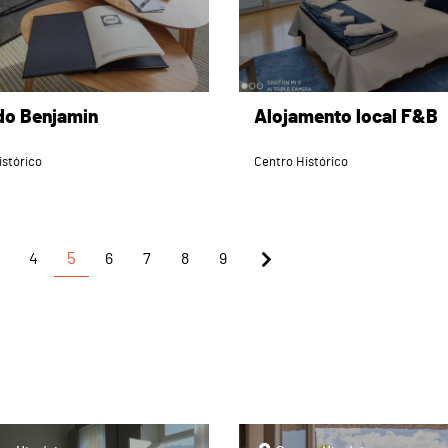
do Benjamin
Alojamento local F&B
istórico
Centro Histórico
4
5
6
7
8
9
page