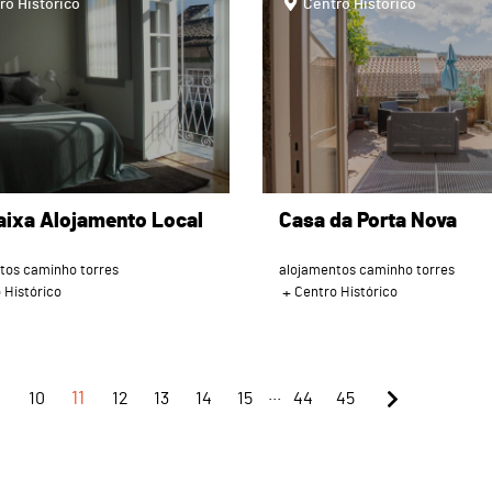
ro Histórico
Centro Histórico
Baixa Alojamento Local
Casa da Porta Nova
tos caminho torres
alojamentos caminho torres
 Histórico
Centro Histórico
...
10
11
12
13
14
15
44
45