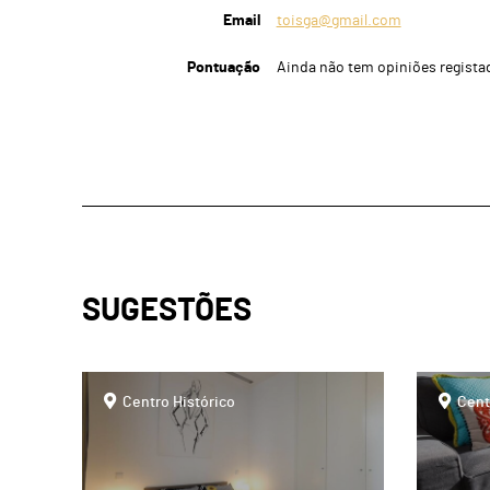
Email
toisga@gmail.com
Pontuação
Ainda não tem opiniões regista
SUGESTÕES
page
page
Centro Histórico
Cent