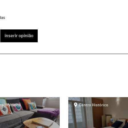
das
inserir opinião
page
ro Histórico
Centro Histórico