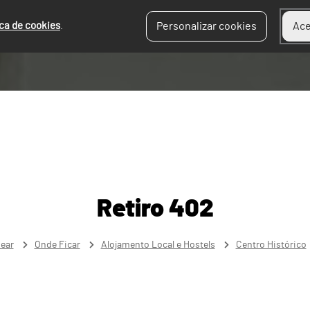
ica de cookies
.
Personalizar cookies
Ace
Retiro 402
near
Onde Ficar
Alojamento Local e Hostels
Centro Histórico