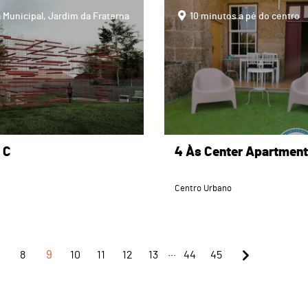
page
a Municipal, Jardim da Fraterna
10 minutos a pé do centro
 C
4 Às Center Apartmen
Centro Urbano
...
8
9
10
11
12
13
44
45