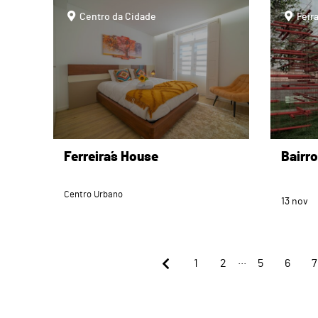
page
page
Centro da Cidade
Feir
Ferreira´s House
Bairro
Centro Urbano
13
nov
...
1
2
5
6
7