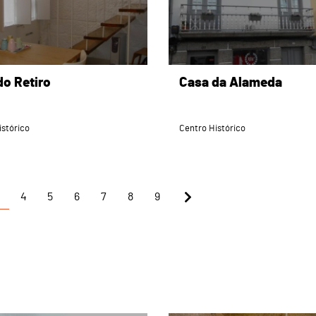
do Retiro
Casa da Alameda
istórico
Centro Histórico
4
5
6
7
8
9