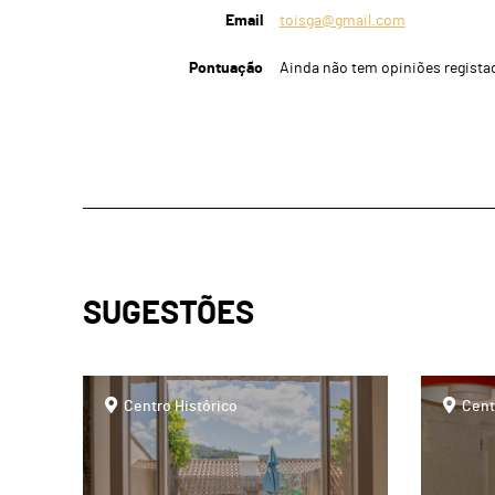
Email
toisga@gmail.com
Pontuação
Ainda não tem opiniões regista
SUGESTÕES
page
page
Centro Histórico
Cent