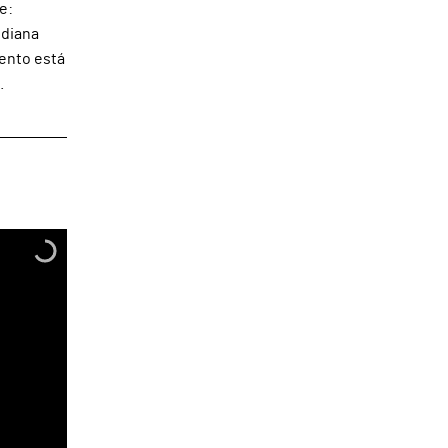
e:
idiana
mento está
.