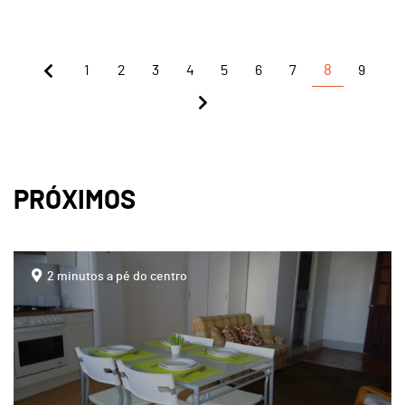
1
2
3
4
5
6
7
8
9
PRÓXIMOS
page
2 minutos a pé do centro