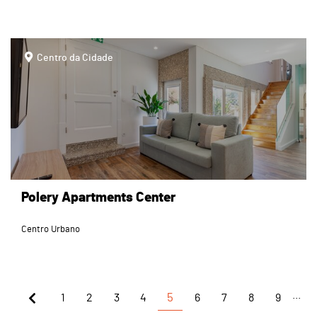
page
Centro da Cidade
Polery Apartments Center
Centro Urbano
...
1
2
3
4
5
6
7
8
9