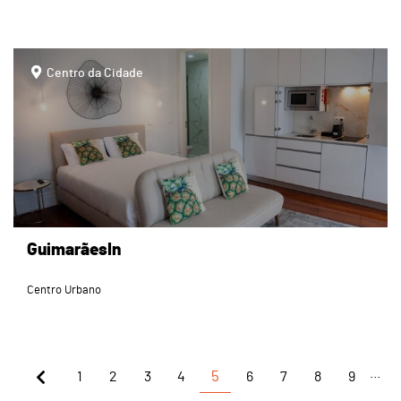
page
Centro da Cidade
GuimarãesIn
Centro Urbano
...
1
2
3
4
5
6
7
8
9