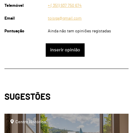
Telemóvel
+ ( 351) 937 750 674
Email
toisga@gmail.com
Pontuação
Ainda não tem opiniões registadas
inserir opinião
SUGESTÕES
page
Centro Histórico