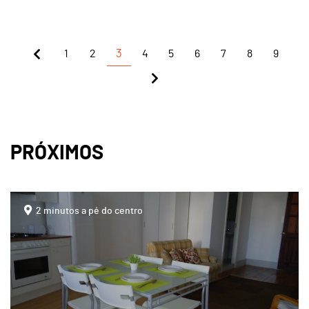
1
2
3
4
5
6
7
8
9
PRÓXIMOS
page
2 minutos a pé do centro