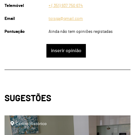
Telemóvel
+ ( 351) 937 750 674
Email
toisga@gmail.com
Pontuação
Ainda não tem opiniões registadas
inserir opinião
SUGESTÕES
page
Centro Histórico