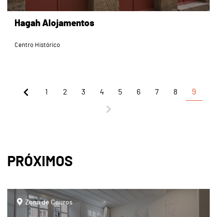
Hagah Alojamentos
Centro Histórico
1
2
3
4
5
6
7
8
9
PRÓXIMOS
page
Zona de Couros