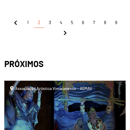
1
2
3
4
5
6
7
8
9
PRÓXIMOS
Associação Artística Vimaranense – ASMAV