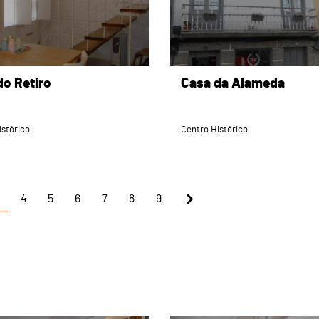
do Retiro
Casa da Alameda
istórico
Centro Histórico
4
5
6
7
8
9