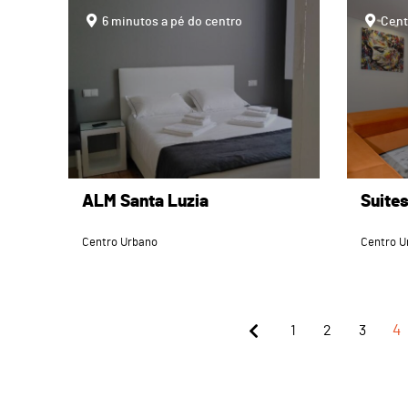
page
page
6 minutos a pé do centro
Cent
ALM Santa Luzia
Suite
Centro Urbano
Centro U
1
2
3
4