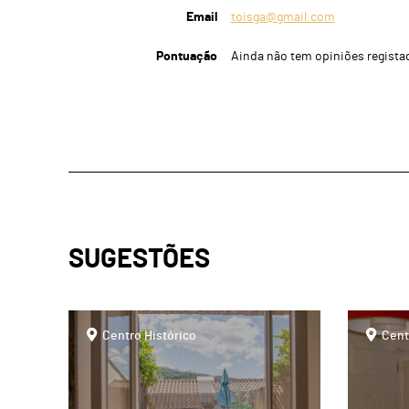
Email
toisga@gmail.com
Pontuação
Ainda não tem opiniões regista
SUGESTÕES
page
page
Centro Histórico
Cent