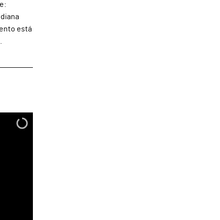
e:
idiana
mento está
.