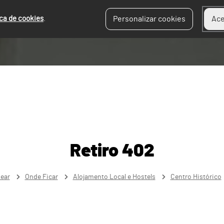
ica de cookies
.
Personalizar cookies
Ace
Retiro 402
near
Onde Ficar
Alojamento Local e Hostels
Centro Histórico