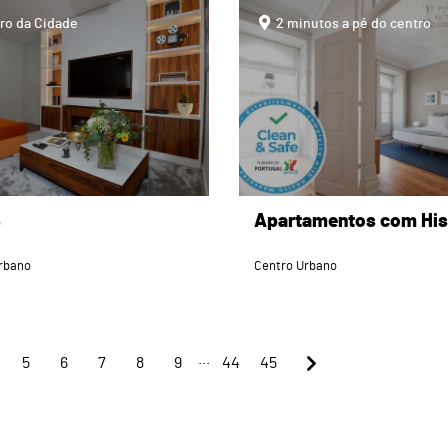
page
ro da Cidade
2 minutos a pé do centro
s
Apartamentos com His
rbano
Centro Urbano
...
5
6
7
8
9
44
45