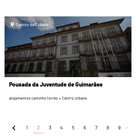
page
Centro da Cidade
Pousada da Juventude de Guimarães
alojamentos caminho torres
Centro Urbano
...
1
2
3
4
5
6
7
8
9