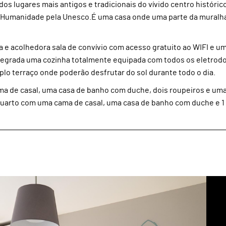
os lugares mais antigos e tradicionais do vívido centro históric
 Humanidade pela Unesco.É uma casa onde uma parte da muralha
la e acolhedora sala de convívio com acesso gratuito ao WIFI e 
integrada uma cozinha totalmente equipada com todos os eletro
lo terraço onde poderão desfrutar do sol durante todo o dia.
a de casal, uma casa de banho com duche, dois roupeiros e um
quarto com uma cama de casal, uma casa de banho com duche e 1 