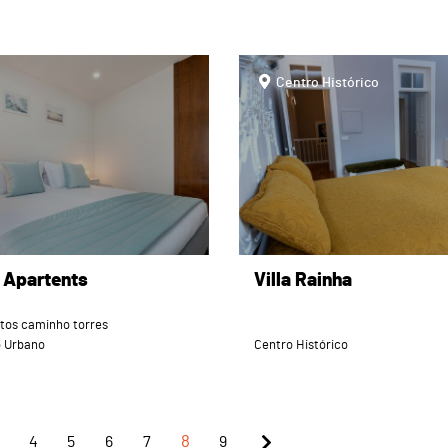
page
Centro Histórico
s Apartents
Villa Rainha
tos caminho torres
o Urbano
Centro Histórico
4
5
6
7
8
9