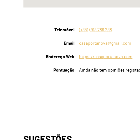
Telemóvel
(+351) 913 786 238
Email
casaportanova@gmail.com
Endereço Web
https://casaportanova.com
Pontuação
Ainda não tem opiniões regista
SUGESTÕES