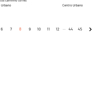
tos caminho torres
o Urbano
Centro Urbano
...
6
7
8
9
10
11
12
44
45