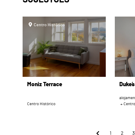
page
page
Centro Histórico
Moniz Terrace
Duke´
alojamen
Centro Histórico
Centr
1
2
3