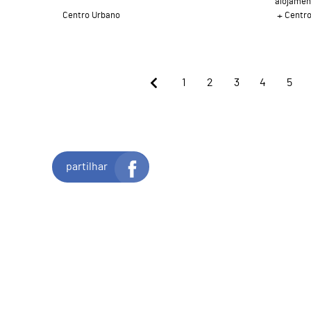
alojamen
Centro Urbano
Centr
1
2
3
4
5
partilhar