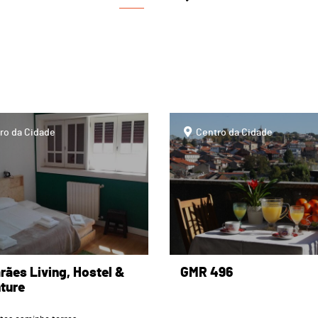
page
ro da Cidade
Centro da Cidade
rães Living, Hostel &
GMR 496
ture