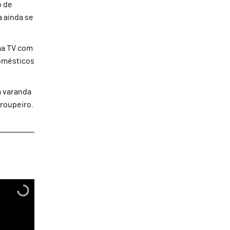
o de
 ainda se
uma TV com
domésticos
a varanda
roupeiro.