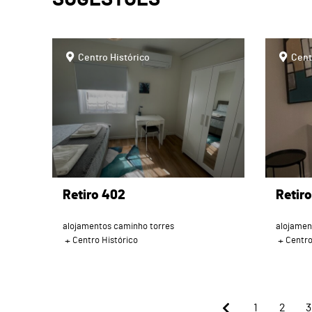
page
page
Centro Histórico
Cent
Retiro 402
Retiro
alojamentos caminho torres
alojamen
Centro Histórico
Centro
1
2
3