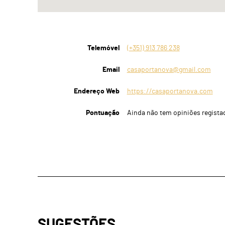
Telemóvel
(+351) 913 786 238
Email
casaportanova@gmail.com
Endereço Web
https://casaportanova.com
Pontuação
Ainda não tem opiniões regista
SUGESTÕES