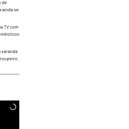
o de
 ainda se
uma TV com
domésticos
a varanda
roupeiro.