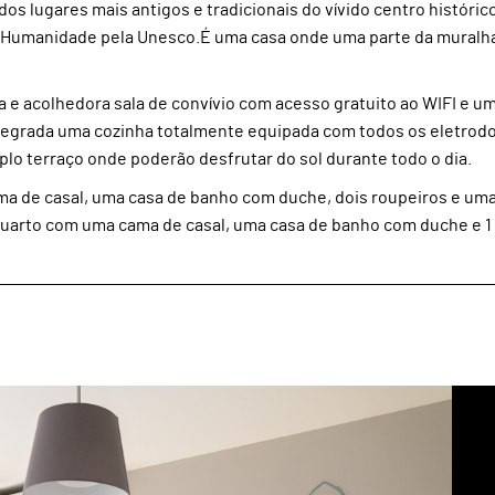
os lugares mais antigos e tradicionais do vívido centro históric
 Humanidade pela Unesco.É uma casa onde uma parte da muralha
la e acolhedora sala de convívio com acesso gratuito ao WIFI e 
integrada uma cozinha totalmente equipada com todos os eletro
lo terraço onde poderão desfrutar do sol durante todo o dia.
a de casal, uma casa de banho com duche, dois roupeiros e um
quarto com uma cama de casal, uma casa de banho com duche e 1 