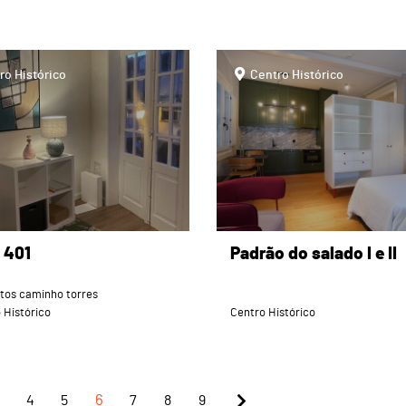
page
ro Histórico
Centro Histórico
 401
Padrão do salado I e II
tos caminho torres
 Histórico
Centro Histórico
4
5
6
7
8
9