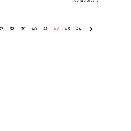
Centro Urbano
37
38
39
40
41
42
43
44