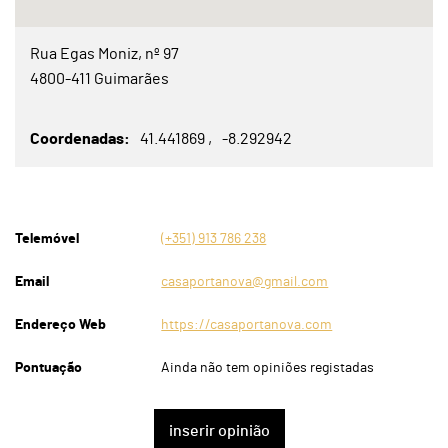
Rua Egas Moniz, nº 97
4800-411 Guimarães
Coordenadas
41.441869
-8.292942
Telemóvel
(+351) 913 786 238
Email
casaportanova@gmail.com
Endereço Web
https://casaportanova.com
Pontuação
Ainda não tem opiniões registadas
inserir opinião