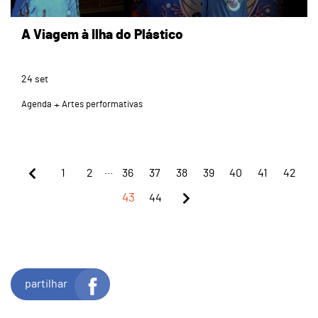
A Viagem à Ilha do Plástico
24
set
Agenda
Artes performativas
...
1
2
36
37
38
39
40
41
42
43
44
partilhar