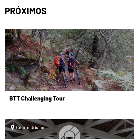
PRÓXIMOS
page
BTT Challenging Tour
page
Centro Urbano