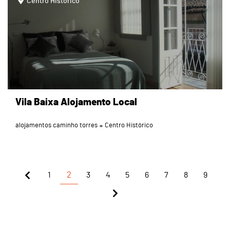
Centro Histórico
Vila Baixa Alojamento Local
alojamentos caminho torres
Centro Histórico
1
2
3
4
5
6
7
8
9