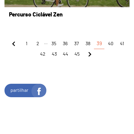
Percurso Ciclável Zen
...
1
2
35
36
37
38
39
40
41
42
43
44
45
partilhar