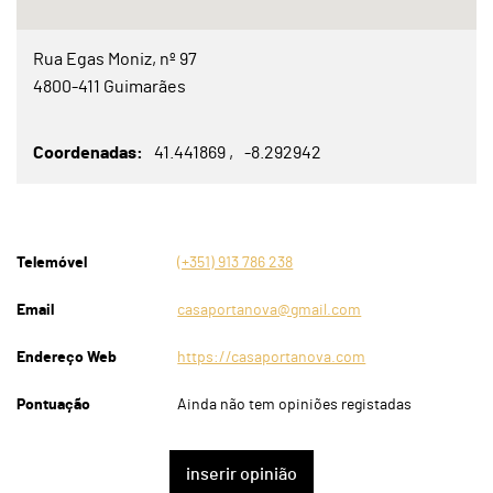
Rua Egas Moniz, nº 97
4800-411 Guimarães
Coordenadas
41.441869
-8.292942
Telemóvel
(+351) 913 786 238
Email
casaportanova@gmail.com
Endereço Web
https://casaportanova.com
Pontuação
Ainda não tem opiniões registadas
inserir opinião