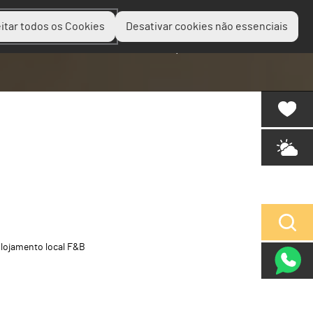
itar todos os Cookies
Desativar cookies não essenciais
Planear
Descobrir
Experienciar
lojamento local F&B