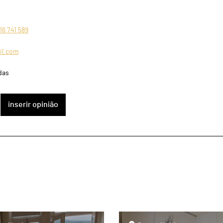
16 741 589
il.com
das
inserir opinião
page