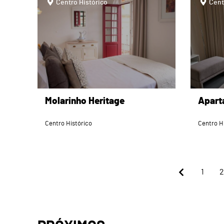
Centro Histórico
Cent
Molarinho Heritage
Apart
Centro Histórico
Centro H
1
2