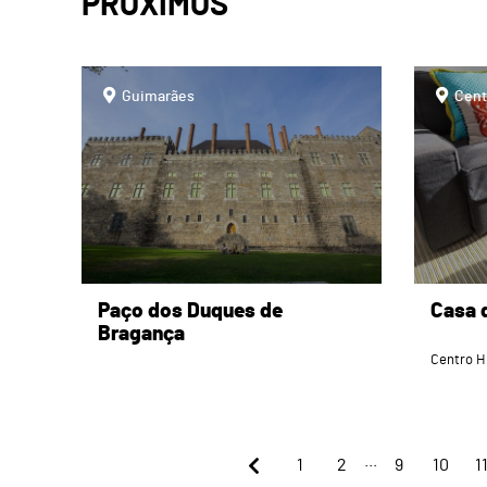
PRÓXIMOS
page
page
Guimarães
Cent
Paço dos Duques de
Casa 
Bragança
Centro H
...
1
2
9
10
1