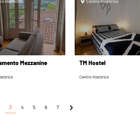
ro Histórico
Centro Histórico
amento Mezzanine
TM Hostel
istórico
Centro Histórico
3
4
5
6
7