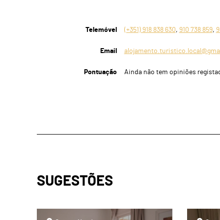
Telemóvel
(+351) 918 838 630
,
910 738 859
,
9
Email
alojamento.turistico.local@gma
Pontuação
Ainda não tem opiniões regista
SUGESTÕES
page
page