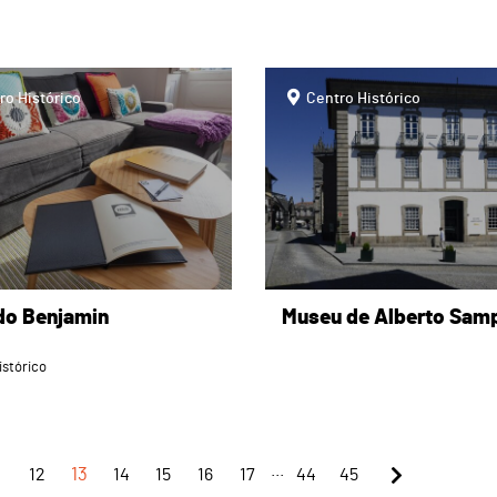
page
ro Histórico
Centro Histórico
do Benjamin
Museu de Alberto Sam
istórico
...
1
12
13
14
15
16
17
44
45