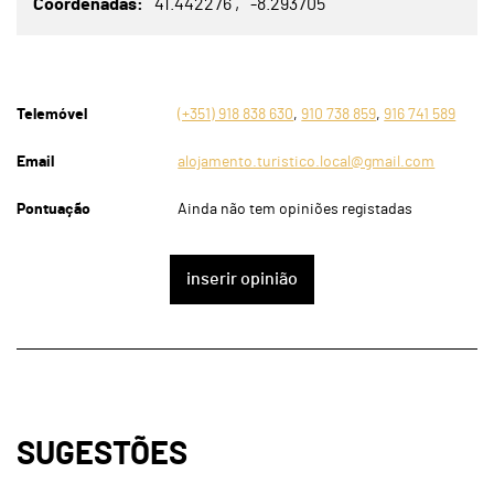
Coordenadas
41.442276
-8.293705
Telemóvel
(+351) 918 838 630
,
910 738 859
,
916 741 589
Email
alojamento.turistico.local@gmail.com
Pontuação
Ainda não tem opiniões registadas
inserir opinião
SUGESTÕES