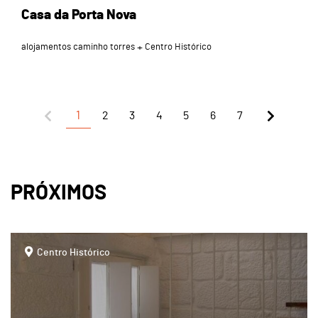
Casa da Porta Nova
alojamentos caminho torres
Centro Histórico
1
2
3
4
5
6
7
PRÓXIMOS
page
Centro Histórico