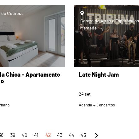
 de Couros
Centro de Artes e Espetáculos
Mamede
da Chica - Apartamento
Late Night Jam
lo
24
set
rbano
Agenda
Concertos
38
39
40
41
42
43
44
45