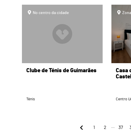
page
page
No centro da cidade
Zona
Clube de Ténis de Guimarães
Casa 
Caste
Ténis
Centro U
...
1
2
37