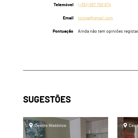
Telemóvel
(+351) 937 750 674
Email
toisga@gmail.com
Pontuação
Ainda não tem opiniões regista
SUGESTÕES
page
page
Centro Histórico
Cent