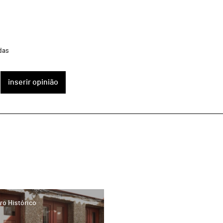
das
inserir opinião
ro Histórico