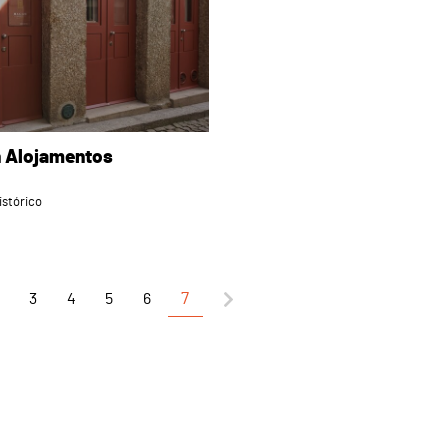
 Alojamentos
istórico
3
4
5
6
7