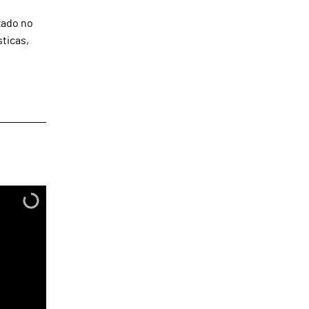
zado no
sticas,