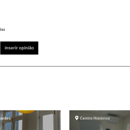
das
inserir opinião
page
arães
Centro Histórico