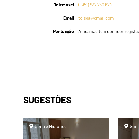
Telemóvel
(+351) 937 750 674
Email
toisga@gmail.com
Pontuação
Ainda não tem opiniões regista
SUGESTÕES
page
page
Centro Histórico
Guim