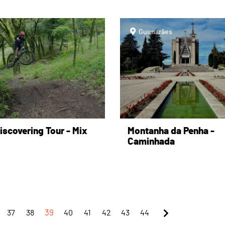
page
Guimarães
iscovering Tour - Mix
Montanha da Penha -
Caminhada
37
38
39
40
41
42
43
44