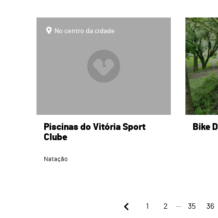
page
page
No centro da cidade
Piscinas do Vitória Sport
Bike D
Clube
Natação
...
1
2
35
36