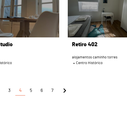
tudio
Retiro 402
alojamentos caminho torres
istórico
Centro Histórico
3
4
5
6
7