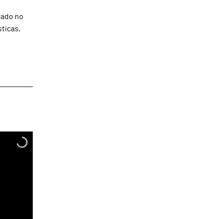
zado no
sticas,