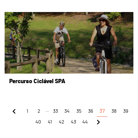
page
Percurso Ciclável SPA
...
1
2
33
34
35
36
37
38
39
40
41
42
43
44