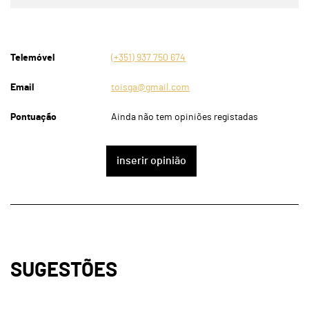
Telemóvel
(+351) 937 750 674
Email
toisga@gmail.com
Pontuação
Ainda não tem opiniões registadas
inserir opinião
SUGESTÕES