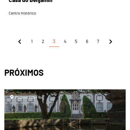
Casa do Benjamin
Centro Histórico
1
2
3
4
5
6
7
PRÓXIMOS
page
Palácio Vila Flor