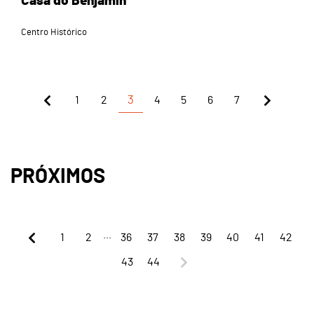
Casa do Benjamin
Centro Histórico
1
2
3
4
5
6
7
PRÓXIMOS
...
1
2
36
37
38
39
40
41
42
43
44