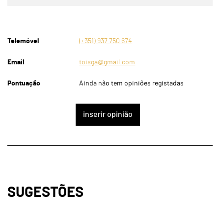
Telemóvel
(+351) 937 750 674
Email
toisga@gmail.com
Pontuação
Ainda não tem opiniões registadas
inserir opinião
SUGESTÕES