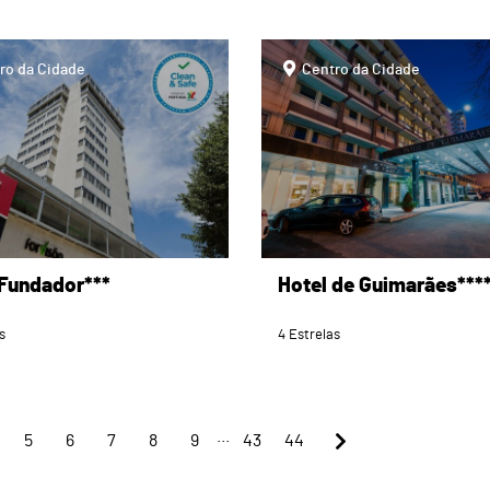
page
ro da Cidade
Centro da Cidade
 Fundador***
Hotel de Guimarães***
s
4 Estrelas
...
5
6
7
8
9
43
44