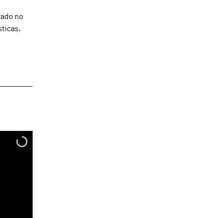
zado no
sticas,