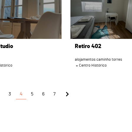
tudio
Retiro 402
alojamentos caminho torres
istórico
Centro Histórico
3
4
5
6
7