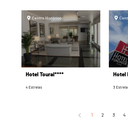
page
page
Centro Histórico
Cent
Hotel Toural****
Hotel
4 Estrelas
3 Estrela
1
2
3
4