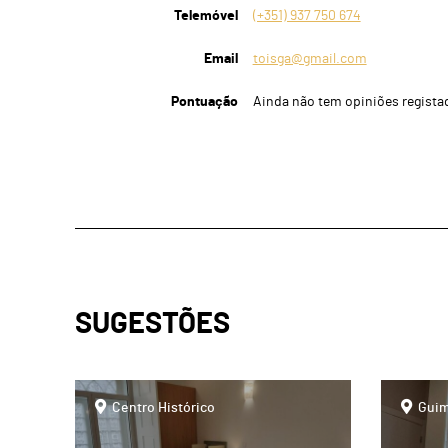
Telemóvel
(+351) 937 750 674
Email
toisga@gmail.com
Pontuação
Ainda não tem opiniões regista
SUGESTÕES
page
page
Centro Histórico
Guim