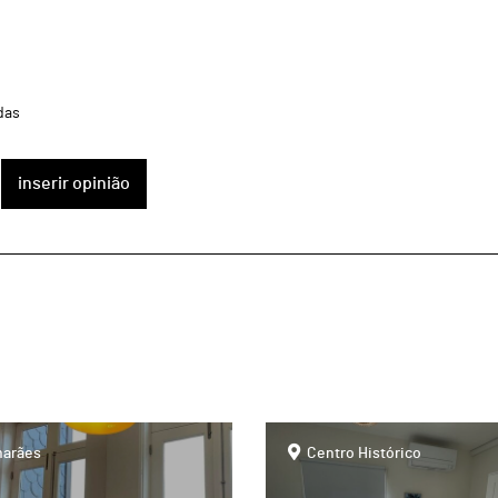
das
inserir opinião
page
arães
Centro Histórico