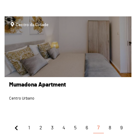
page
Centro da Cidade
Mumadona Apartment
Centro Urbano
1
2
3
4
5
6
7
8
9