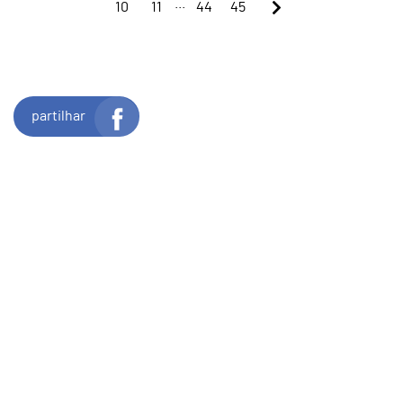
...
10
11
44
45
partilhar