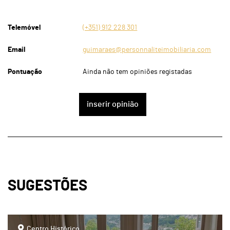
Telemóvel
(+351) 912 228 301
Email
guimaraes@personnaliteimobiliaria.com
Pontuação
Ainda não tem opiniões registadas
inserir opinião
SUGESTÕES
page
Centro Histórico