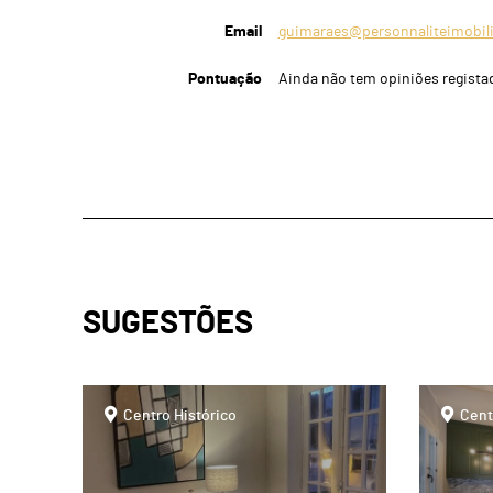
Email
guimaraes@personnaliteimobil
Pontuação
Ainda não tem opiniões regista
SUGESTÕES
page
page
Centro Histórico
Cent