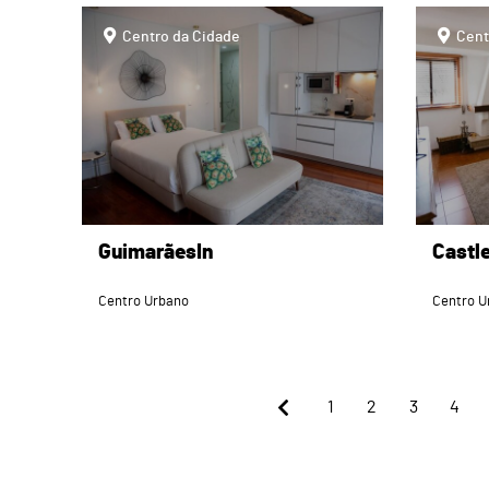
page
page
Centro da Cidade
Cent
GuimarãesIn
Castl
Centro Urbano
Centro U
1
2
3
4