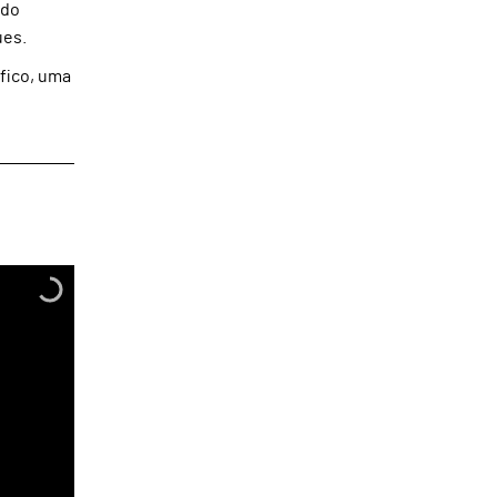
 do
ues.
fico, uma