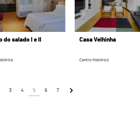
 do salado I e II
Casa Velhinha
istórico
Centro Histórico
3
4
5
6
7