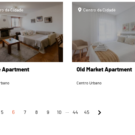
page
ro da Cidade
Centro da Cidade
e Apartment
Old Market Apartment
rbano
Centro Urbano
...
5
6
7
8
9
10
44
45