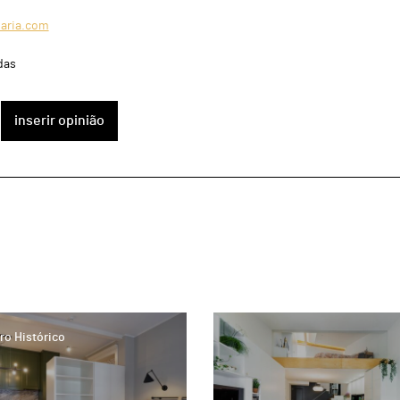
iaria.com
das
inserir opinião
page
ro Histórico